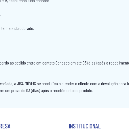
 frete, caso tenha sido cobrado.
.
so tenha sido cobrado.
cordo ao pedido entre em contato Conosco em até 03 (dias) após o recebimento
riada, a JISA MÓVEIS se prontifica a atender o cliente com a devolução para t
m um prazo de 03 (dias) após o recebimento do produto.
PRESA
INSTITUCIONAL