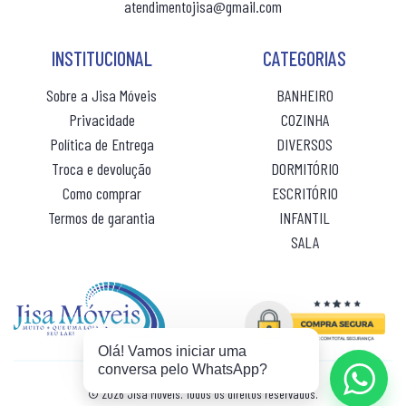
R$ 53,00
ou 10x
sem juros
atendimentojisa@gmail.com
CAMA BOX SOLTEIRO
PANELEIRO
INSTITUCIONAL
CATEGORIAS
CAMA CASAL
PANELEIRO AÇO
Sobre a Jisa Móveis
BANHEIRO
CAMA INFANTIL
PRATO GIRATÓRIO
Privacidade
COZINHA
CAMA QUEEN
TORRE QUENTE
Política de Entrega
DIVERSOS
Troca e devolução
DORMITÓRIO
CAMA SOLTEIRO
Como comprar
ESCRITÓRIO
COLCHÃO BABY
Termos de garantia
INFANTIL
SALA
COLCHÃO CASAL
COLCHÃO CASAL MOLAS
COLCHÃO INFANTIL
Olá! Vamos iniciar uma
COLCHÃO KING MOLAS
conversa pelo WhatsApp?
COLCHÂO QUEEN
© 2026 Jisa Móveis. Todos os direitos reservados.