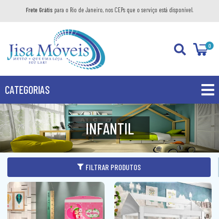
Frete Grátis
para o Rio de Janeiro, nos CEPs que o serviço está disponível.
0
CATEGORIAS
PROMOÇÕES
INFANTIL
PRODUTOS
BANHEIRO
FILTRAR PRODUTOS
COZINHA
GABINETE
DIVERSOS
AÉREO
KIT GABINETE
DORMITÓRIO
BANDEJA DECORATIVA
BALCÃO