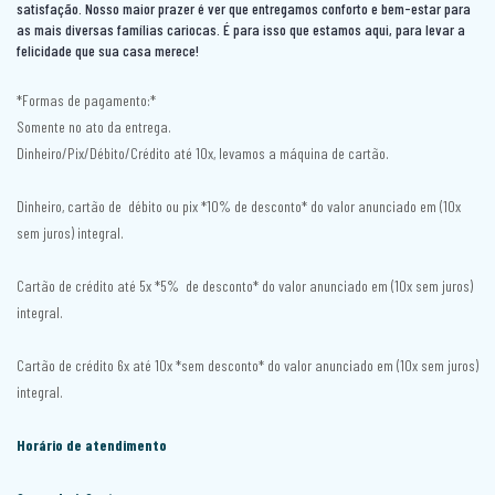
satisfação. Nosso maior prazer é ver que entregamos conforto e bem-estar para
ESCRITÓRIO
BASE BOX BAÚ CASAL
LIVREIRO
BALÇÃO + PAINEL
as mais diversas famílias cariocas. É para isso que estamos aqui, para levar a
felicidade que sua casa merece!
INFANTIL
ESCRIVANINHA
BASE BOX BAÚ SOLTEIRÃO
MESA GAMER
BALCÃO AÇO
SALA
BERÇO
MESA
BASE BOX BAÚ SOLTEIRO
*Formas de pagamento:*
MULTIUSO
BALCÃO COOKTOP
Somente no ato da entrega.
CJ. DE SOFÁ
CAMA
MESA DE COMPUTADOR
BASE BOX BIPARTIDA BAÚ CASAL
PENTEADEIRA
BALÇÃO DE CANTO + PAINÉL
Dinheiro/Pix/Débito/Crédito até 10x, levamos a máquina de cartão.
APARADOR
COLCHÃO BERÇO
MESA OFFICE
BASE BOX BIPARTIDA BAÚ KING
SAPATEIRA
BALCÃO PARA PIA
Dinheiro, cartão de débito ou pix *10% de desconto* do valor anunciado em (10x
BUFFET
COLCHÃO JUVENIL
BASE BOX BIPARTIDA BAÚ QUEEN
sem juros) integral.
TÁBUA DE PASSAR
CADEIRA
CANTINHO DO CAFÉ
COLCHÃO SOLTEIRO
BASE BOX BIPARTIDA CASAL
UTILIDADES
COMPACTA
Cartão de crédito até 5x *5% de desconto* do valor anunciado em (10x sem juros)
integral.
CRISTALEIRA
CÔMODA
BASE BOX CASAL
COMPLETA
HOME
MESA DE CABECEIRA
BELICHE
Cartão de crédito 6x até 10x *sem desconto* do valor anunciado em (10x sem juros)
COZINHA COMPACTA
integral.
MESA DE CENTRO
ORGANIZADOR
BICAMA
COZINHA SMART
Horário de atendimento
PAINEL
BICAMA BOX
COZINHA SUSPENSA
POLTRONA