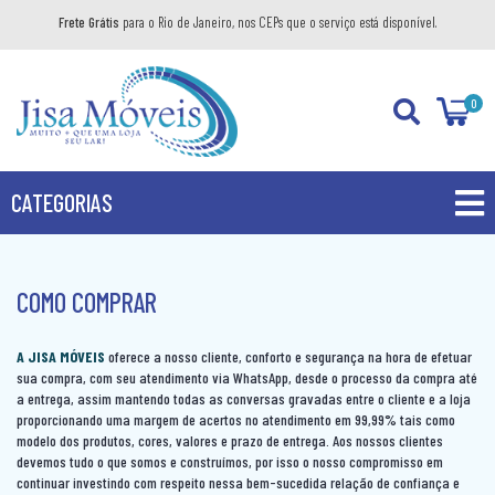
Frete Grátis
para o Rio de Janeiro, nos CEPs que o serviço está disponível.
0
CATEGORIAS
PROMOÇÕES
PRODUTOS
COMO COMPRAR
BANHEIRO
A JISA MÓVEIS
oferece a nosso cliente, conforto e segurança na hora de efetuar
sua compra, com seu atendimento via WhatsApp, desde o processo da compra até
COZINHA
GABINETE
a entrega, assim mantendo todas as conversas gravadas entre o cliente e a loja
proporcionando uma margem de acertos no atendimento em 99,99% tais como
DIVERSOS
AÉREO
KIT GABINETE
modelo dos produtos, cores, valores e prazo de entrega. Aos nossos clientes
devemos tudo o que somos e construímos, por isso o nosso compromisso em
DORMITÓRIO
BANDEJA DECORATIVA
BALCÃO
continuar investindo com respeito nessa bem-sucedida relação de confiança e