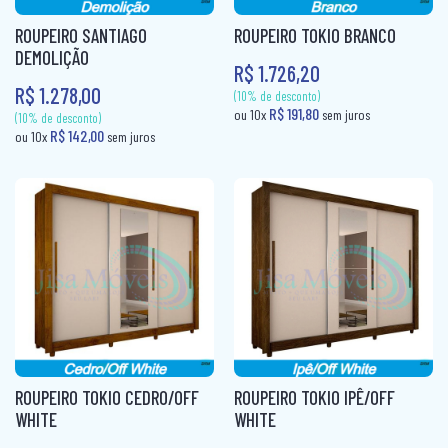
CABECEIRA BOX CASAL
FRUTEIRA
ROUPEIRO SANTIAGO
ROUPEIRO TOKIO BRANCO
PUFF CAMA
CABECEIRA BOX SOLTEIRO
FRUTEIRA AÇO
DEMOLIÇÃO
R$ 1.726,20
RACK
CABECEIRA CASAL
KIT CADEIRAS
R$ 1.278,00
RACK + PAINEL
CABECEIRA KING
KIT COZINHA
SOFÁ 2X3 LUGARES
CABECEIRA QUEEN
KIT COZINHA AÇO
SOFÁ 3 LUGARES + 1 PUFF
CABECEIRA SOLTEIRO
MESA
SOFÁ CAMA
CAMA AUXILIAR
MESA 4 CADEIRAS
SOFÁ DE CANTO
CAMA BAÙ SOLTEIRO
MESA 6 CADEIRAS
SOFÁ RETRÁTIL
CAMA BOX CASAL
MESA DE JANTAR 4 CADEIRAS
(10% de desconto)
SOFANETE
CAMA BOX MOLAS CASAL
R$ 191,80
MESA DE JANTAR 6 CADEIRAS
ou 10x
sem ju
(10% de desconto)
R$ 142,00
ou 10x
sem juros
ROUPEIRO TOKIO CEDRO/OFF
ROUPEIRO TOKIO IPÊ/OFF
CAMA BOX MOLAS SOLTEIRO
MESA DOBRÁVEL
WHITE
WHITE
CAMA BOX SOLTEIRÃO
MESA TUBULAR AÇO