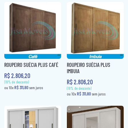
COLCHÃO QUEEN MOLAS
COLCHÃO SOLTEIRÃO
COLCHÃO SOLTEIRÃO MOLAS
COLCHÃO SOLTEIRO
COLCHÃO SOLTEIRO MOLAS
ROUPEIRO SUÉCIA PLUS CAFÉ
ROUPEIRO SUÉCIA PLUS
COLCHÃO VIUVA
IMBUIA
R$ 2.806,20
CÔMODA
R$ 2.806,20
MESA DE CABECEIRA
PAINEL BOX
(10% de desconto)
(10% de desconto)
ROUPEIRO CASAL
R$ 191,80
R$ 311,80
ou 10x
sem juros
ou 10x
sem jur
ROUPEIRO CASAL PORTA COMUM