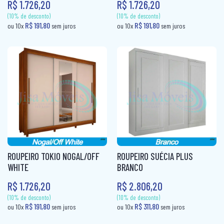
R$ 1.726,20
R$ 1.726,20
CAMA BOX SOLTEIRO
PANELEIRO
CAMA CASAL
PANELEIRO AÇO
CAMA INFANTIL
PRATO GIRATÓRIO
CAMA QUEEN
TORRE QUENTE
CAMA SOLTEIRO
COLCHÃO BABY
COLCHÃO CASAL
ROUPEIRO TOKIO NOGAL/OFF
ROUPEIRO SUÉCIA PLUS
COLCHÃO CASAL MOLAS
WHITE
BRANCO
COLCHÃO INFANTIL
R$ 1.726,20
R$ 2.806,20
(10% de desconto)
(10% de desconto)
COLCHÃO KING MOLAS
R$ 191,80
R$ 191,80
ou 10x
sem juros
ou 10x
sem ju
COLCHÂO QUEEN