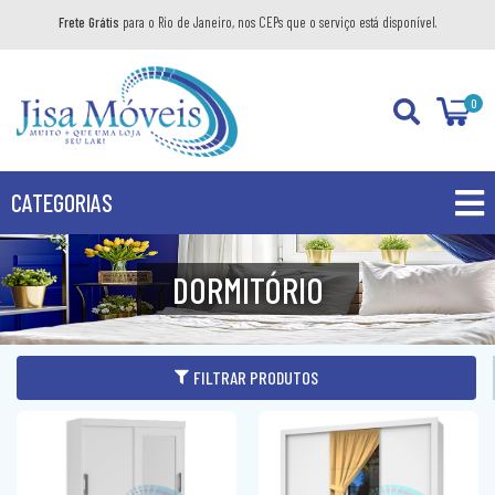
Frete Grátis
para o Rio de Janeiro, nos CEPs que o serviço está disponível.
0
CATEGORIAS
PROMOÇÕES
DORMITÓRIO
PRODUTOS
BANHEIRO
FILTRAR PRODUTOS
COZINHA
GABINETE
DIVERSOS
AÉREO
KIT GABINETE
DORMITÓRIO
BANDEJA DECORATIVA
BALCÃO