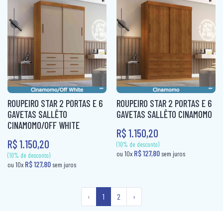
(10% de desconto)
R$ 166,00
ou 10x
sem ju
(10% de desconto)
R$ 166,00
ou 10x
sem juros
ROUPEIRO STAR 2 PORTAS E 6
ROUPEIRO STAR 2 PORTAS E 6
GAVETAS SALLÊTO
GAVETAS SALLÊTO CINAMOMO
CINAMOMO/OFF WHITE
R$ 1.150,20
R$ 1.150,20
‹
1
2
›