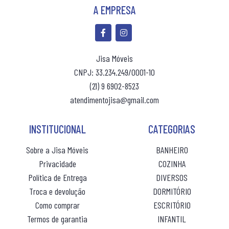
A EMPRESA
(10% de desconto)
(10% de desconto)
Jisa Móveis
R$ 166,00
R$ 579,00
ou 10x
sem juros
ou 10x
sem ju
CNPJ: 33.234.249/0001-10
(21) 9 6902-8523
atendimentojisa@gmail.com
INSTITUCIONAL
CATEGORIAS
Sobre a Jisa Móveis
BANHEIRO
Privacidade
COZINHA
Política de Entrega
DIVERSOS
Troca e devolução
DORMITÓRIO
Como comprar
ESCRITÓRIO
Termos de garantia
INFANTIL