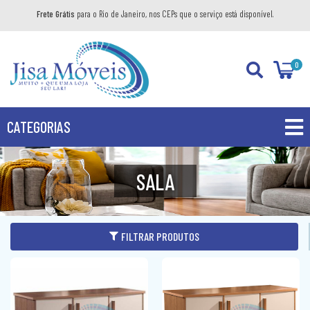
Frete Grátis
para o Rio de Janeiro, nos CEPs que o serviço está disponível.
0
CATEGORIAS
PROMOÇÕES
SALA
PRODUTOS
BANHEIRO
FILTRAR PRODUTOS
COZINHA
GABINETE
DIVERSOS
AÉREO
KIT GABINETE
DORMITÓRIO
BANDEJA DECORATIVA
BALCÃO