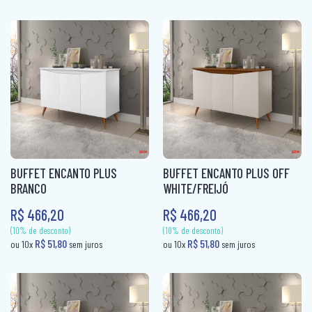
COLCHÃO QUEEN MOLAS
COLCHÃO SOLTEIRÃO
COLCHÃO SOLTEIRÃO MOLAS
COLCHÃO SOLTEIRO
COLCHÃO SOLTEIRO MOLAS
COLCHÃO VIUVA
BUFFET ENCANTO PLUS
BUFFET ENCANTO PLUS OFF
CÔMODA
BRANCO
WHITE/FREIJÓ
R$ 466,20
R$ 466,20
MESA DE CABECEIRA
PAINEL BOX
(10% de desconto)
ROUPEIRO CASAL
R$ 63,00
ou 10x
sem jur
(10% de desconto)
ROUPEIRO CASAL PORTA COMUM
R$ 63,00
ou 10x
sem juros