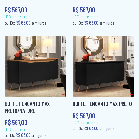
R$ 567,00
R$ 567,00
CAMA BOX SOLTEIRO
PANELEIRO
CAMA CASAL
PANELEIRO AÇO
CAMA INFANTIL
PRATO GIRATÓRIO
CAMA QUEEN
TORRE QUENTE
CAMA SOLTEIRO
COLCHÃO BABY
COLCHÃO CASAL
COLCHÃO CASAL MOLAS
BUFFET ENCANTO MAX
BUFFET ENCANTO MAX PRETO
COLCHÃO INFANTIL
PRETO/NATURE
R$ 567,00
R$ 567,00
COLCHÃO KING MOLAS
(10% de desconto)
(10% de desconto)
R$ 63,00
R$ 63,00
ou 10x
sem juros
ou 10x
sem jur
COLCHÂO QUEEN