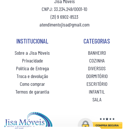
Jisa Móveis
R$ 37,80
ou 10x
sem juros
CNPJ: 33.234.249/0001-10
(21) 9 6902-8523
atendimentojisa@gmail.com
INSTITUCIONAL
CATEGORIAS
Sobre a Jisa Móveis
BANHEIRO
Privacidade
COZINHA
Política de Entrega
DIVERSOS
Troca e devolução
DORMITÓRIO
Como comprar
ESCRITÓRIO
Termos de garantia
INFANTIL
SALA
(10% de desconto)
(10% de desconto)