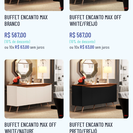
CABECEIRA BOX CASAL
FRUTEIRA
PUFF CAMA
CABECEIRA BOX SOLTEIRO
FRUTEIRA AÇO
BUFFET ENCANTO MAX
BUFFET ENCANTO MAX OFF
RACK
BRANCO
WHITE/FREIJÓ
CABECEIRA CASAL
KIT CADEIRAS
R$ 567,00
R$ 567,00
RACK + PAINEL
CABECEIRA KING
KIT COZINHA
SOFÁ 2X3 LUGARES
CABECEIRA QUEEN
KIT COZINHA AÇO
SOFÁ 3 LUGARES + 1 PUFF
CABECEIRA SOLTEIRO
MESA
SOFÁ CAMA
CAMA AUXILIAR
MESA 4 CADEIRAS
SOFÁ DE CANTO
CAMA BAÙ SOLTEIRO
MESA 6 CADEIRAS
SOFÁ RETRÁTIL
CAMA BOX CASAL
MESA DE JANTAR 4 CADEIRAS
SOFANETE
CAMA BOX MOLAS CASAL
MESA DE JANTAR 6 CADEIRAS
(10% de desconto)
(10% de desconto)
CAMA BOX MOLAS SOLTEIRO
MESA DOBRÁVEL
BUFFET ENCANTO MAX OFF
BUFFET ENCANTO MAX
R$ 63,00
R$ 63,00
ou 10x
sem juros
ou 10x
sem jur
WHITE/NATURE
PRETO/FREIJÓ
CAMA BOX SOLTEIRÃO
MESA TUBULAR AÇO