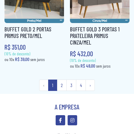
R$ 37,80
R$ 37,80
ou 10x
sem juros
ou 10x
sem jur
BUFFET GOLD 2 PORTAS
BUFFET GOLD 3 PORTAS 1
PRIMUS PRETO/MEL
PRATELEIRA PRIMUS
CINZA/MEL
R$ 351,00
R$ 432,00
‹
1
2
3
4
›
A EMPRESA
(10% de desconto)
R$ 37,80
ou 10x
sem jur
(10% de desconto)