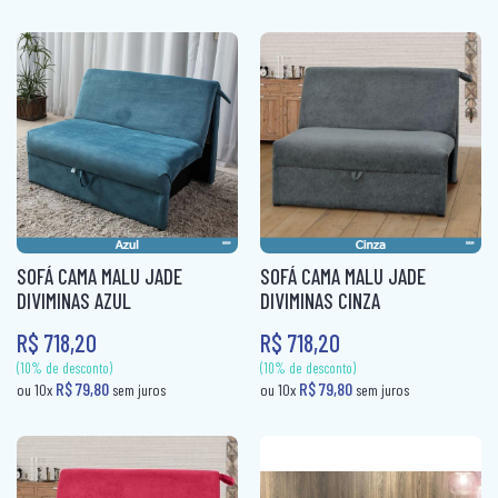
COLCHÃO QUEEN MOLAS
COLCHÃO SOLTEIRÃO
COLCHÃO SOLTEIRÃO MOLAS
COLCHÃO SOLTEIRO
COLCHÃO SOLTEIRO MOLAS
COLCHÃO VIUVA
SOFÁ CAMA MALU JADE
SOFÁ CAMA MALU JADE
CÔMODA
DIVIMINAS AZUL
DIVIMINAS CINZA
R$ 718,20
R$ 718,20
MESA DE CABECEIRA
PAINEL BOX
ROUPEIRO CASAL
(10% de desconto)
(10% de desconto)
ROUPEIRO CASAL PORTA COMUM
R$ 219,00
R$ 219,00
ou 10x
sem juros
ou 10x
sem ju