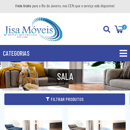
Frete Grátis
para o Rio de Janeiro, nos CEPs que o serviço está disponível.
0
CATEGORIAS
PROMOÇÕES
SALA
PRODUTOS
BANHEIRO
FILTRAR PRODUTOS
COZINHA
GABINETE
DIVERSOS
AÉREO
KIT GABINETE
DORMITÓRIO
BANDEJA DECORATIVA
BALCÃO