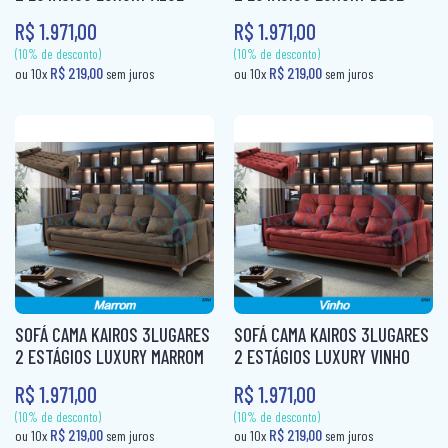
R$ 1.971,00
R$ 1.971,00
CAMA BOX SOLTEIRO
PANELEIRO
CAMA CASAL
PANELEIRO AÇO
CAMA INFANTIL
PRATO GIRATÓRIO
CAMA QUEEN
TORRE QUENTE
CAMA SOLTEIRO
COLCHÃO BABY
COLCHÃO CASAL
COLCHÃO CASAL MOLAS
SOFÁ CAMA KAIROS 3LUGARES
SOFÁ CAMA KAIROS 3LUGARES
COLCHÃO INFANTIL
2 ESTÁGIOS LUXURY MARROM
2 ESTÁGIOS LUXURY VINHO
R$ 1.971,00
R$ 1.971,00
COLCHÃO KING MOLAS
(10% de desconto)
(10% de desconto)
R$ 219,00
R$ 219,00
ou 10x
sem juros
ou 10x
sem ju
COLCHÂO QUEEN