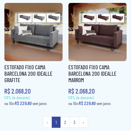
(10% de desconto)
R$ 124,00
ou 10x
sem ju
(10% de desconto)
R$ 139,80
ou 10x
sem juros
ESTOFADO FIXO CAMA
ESTOFADO FIXO CAMA
BARCELONA 200 IDEALLE
BARCELONA 200 IDEALLE
MARROM
GRAFITE
R$ 2.068,20
R$ 2.068,20
‹
1
2
3
›