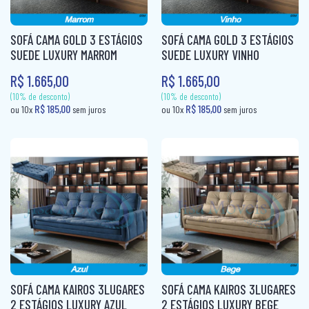
CABECEIRA BOX CASAL
FRUTEIRA
PUFF CAMA
CABECEIRA BOX SOLTEIRO
FRUTEIRA AÇO
SOFÁ CAMA GOLD 3 ESTÁGIOS
SOFÁ CAMA GOLD 3 ESTÁGIOS
RACK
SUEDE LUXURY MARROM
SUEDE LUXURY VINHO
CABECEIRA CASAL
KIT CADEIRAS
R$ 1.665,00
R$ 1.665,00
RACK + PAINEL
CABECEIRA KING
KIT COZINHA
SOFÁ 2X3 LUGARES
CABECEIRA QUEEN
KIT COZINHA AÇO
SOFÁ 3 LUGARES + 1 PUFF
CABECEIRA SOLTEIRO
MESA
SOFÁ CAMA
CAMA AUXILIAR
MESA 4 CADEIRAS
SOFÁ DE CANTO
CAMA BAÙ SOLTEIRO
MESA 6 CADEIRAS
SOFÁ RETRÁTIL
CAMA BOX CASAL
MESA DE JANTAR 4 CADEIRAS
SOFANETE
CAMA BOX MOLAS CASAL
MESA DE JANTAR 6 CADEIRAS
(10% de desconto)
(10% de desconto)
CAMA BOX MOLAS SOLTEIRO
MESA DOBRÁVEL
SOFÁ CAMA KAIROS 3LUGARES
SOFÁ CAMA KAIROS 3LUGARES
R$ 185,00
R$ 185,00
ou 10x
sem juros
ou 10x
sem ju
2 ESTÁGIOS LUXURY AZUL
2 ESTÁGIOS LUXURY BEGE
CAMA BOX SOLTEIRÃO
MESA TUBULAR AÇO