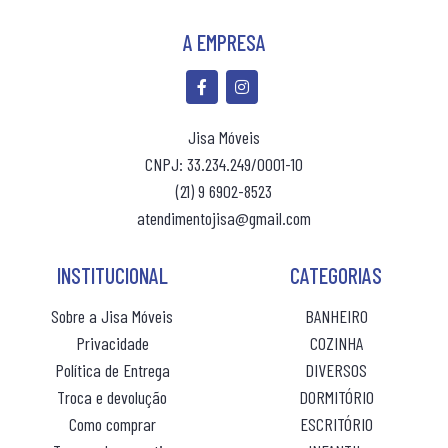
A EMPRESA
(10% de desconto)
R$ 124,00
ou 10x
sem juros
(10% de desconto)
Jisa Móveis
R$ 124,00
ou 10x
sem ju
CNPJ: 33.234.249/0001-10
(21) 9 6902-8523
atendimentojisa@gmail.com
INSTITUCIONAL
CATEGORIAS
Sobre a Jisa Móveis
BANHEIRO
Privacidade
COZINHA
Política de Entrega
DIVERSOS
Troca e devolução
DORMITÓRIO
Como comprar
ESCRITÓRIO