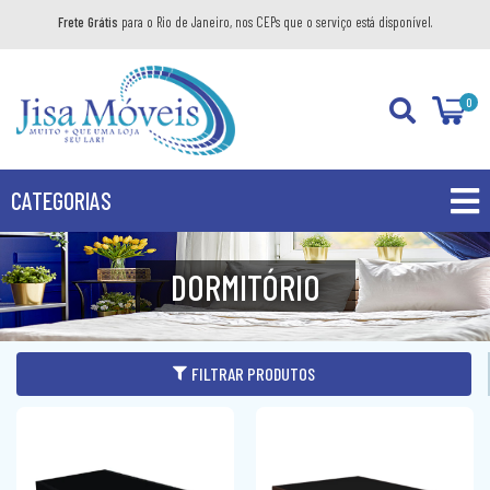
Frete Grátis
para o Rio de Janeiro, nos CEPs que o serviço está disponível.
0
CATEGORIAS
PROMOÇÕES
DORMITÓRIO
PRODUTOS
BANHEIRO
FILTRAR PRODUTOS
COZINHA
GABINETE
DIVERSOS
AÉREO
KIT GABINETE
DORMITÓRIO
BANDEJA DECORATIVA
BALCÃO