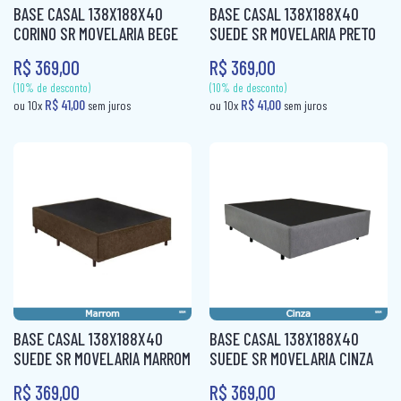
R$ 41,00
ou 10x
sem juros
(10% de desconto)
BASE CASAL 138X188X40
BASE CASAL 138X188X40
R$ 41,00
ou 10x
sem jur
CAMA BOX SOLTEIRO
CORINO SR MOVELARIA BEGE
SUEDE SR MOVELARIA PRETO
PANELEIRO
R$ 369,00
R$ 369,00
CAMA CASAL
PANELEIRO AÇO
CAMA INFANTIL
PRATO GIRATÓRIO
CAMA QUEEN
TORRE QUENTE
CAMA SOLTEIRO
COLCHÃO BABY
COLCHÃO CASAL
COLCHÃO CASAL MOLAS
COLCHÃO INFANTIL
BASE CASAL 138X188X40
BASE CASAL 138X188X40
COLCHÃO KING MOLAS
SUEDE SR MOVELARIA MARROM
SUEDE SR MOVELARIA CINZA
COLCHÂO QUEEN
R$ 369,00
R$ 369,00