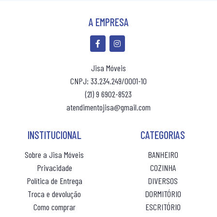
(10% de desconto)
(10% de desconto)
ROUPEIRO CASAL PORTA CORRER
R$ 41,00
R$ 41,00
ou 10x
sem juros
ou 10x
sem jur
A EMPRESA
ROUPEIRO INFANTIL
ROUPEIRO PORTA COMUM
ROUPEIRO PORTA CORRER
Jisa Móveis
CNPJ: 33.234.249/0001-10
ROUPEIRO SOLTEIRO
(21) 9 6902-8523
ROUPEIRO SOLTEIRO PORTA COMUM
atendimentojisa@gmail.com
ROUPEIRO SOLTEIRO PORTA CORRER
INSTITUCIONAL
CATEGORIAS
Sobre a Jisa Móveis
BANHEIRO
Privacidade
COZINHA
Política de Entrega
DIVERSOS
Troca e devolução
DORMITÓRIO
Como comprar
ESCRITÓRIO