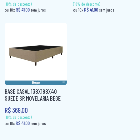
(10% de desconto)
(10% de desconto)
COLCHÃO QUEEN MOLAS
R$ 41,00
R$ 41,00
ou 10x
sem juros
ou 10x
sem jur
COLCHÃO SOLTEIRÃO
COLCHÃO SOLTEIRÃO MOLAS
COLCHÃO SOLTEIRO
COLCHÃO SOLTEIRO MOLAS
COLCHÃO VIUVA
CÔMODA
BASE CASAL 138X188X40
MESA DE CABECEIRA
SUEDE SR MOVELARIA BEGE
PAINEL BOX
R$ 369,00
ROUPEIRO CASAL
ROUPEIRO CASAL PORTA COMUM