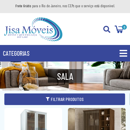
Frete Grátis
para o Rio de Janeiro, nos CEPs que o serviço está disponível.
0
CATEGORIAS
PROMOÇÕES
SALA
PRODUTOS
BANHEIRO
FILTRAR PRODUTOS
COZINHA
GABINETE
DIVERSOS
AÉREO
KIT GABINETE
DORMITÓRIO
BANDEJA DECORATIVA
BALCÃO