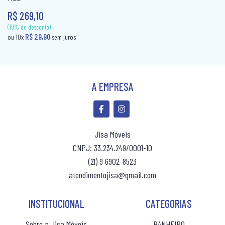
R$ 269,10
CAMA BOX SOLTEIRO
PANELEIRO
CAMA CASAL
PANELEIRO AÇO
CAMA INFANTIL
PRATO GIRATÓRIO
CAMA QUEEN
TORRE QUENTE
A EMPRESA
CAMA SOLTEIRO
COLCHÃO BABY
Jisa Móveis
COLCHÃO CASAL
CNPJ: 33.234.249/0001-10
COLCHÃO CASAL MOLAS
(21) 9 6902-8523
atendimentojisa@gmail.com
COLCHÃO INFANTIL
COLCHÃO KING MOLAS
INSTITUCIONAL
CATEGORIAS
(10% de desconto)
R$ 29,90
ou 10x
sem juros
COLCHÂO QUEEN
Sobre a Jisa Móveis
BANHEIRO