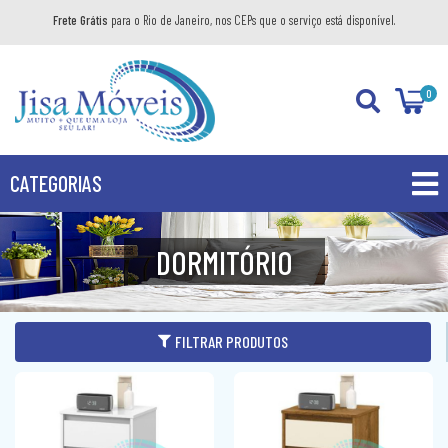
Frete Grátis
para o Rio de Janeiro, nos CEPs que o serviço está disponível.
0
CATEGORIAS
PROMOÇÕES
DORMITÓRIO
PRODUTOS
BANHEIRO
FILTRAR PRODUTOS
COZINHA
GABINETE
DIVERSOS
AÉREO
KIT GABINETE
DORMITÓRIO
BANDEJA DECORATIVA
BALCÃO