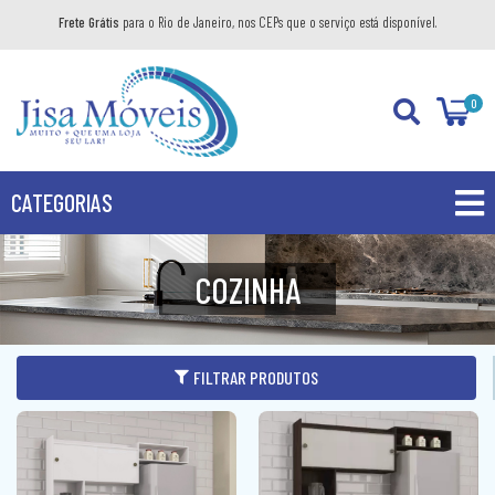
Frete Grátis
para o Rio de Janeiro, nos CEPs que o serviço está disponível.
0
CATEGORIAS
PROMOÇÕES
COZINHA
PRODUTOS
BANHEIRO
FILTRAR PRODUTOS
COZINHA
GABINETE
DIVERSOS
AÉREO
KIT GABINETE
DORMITÓRIO
BANDEJA DECORATIVA
BALCÃO