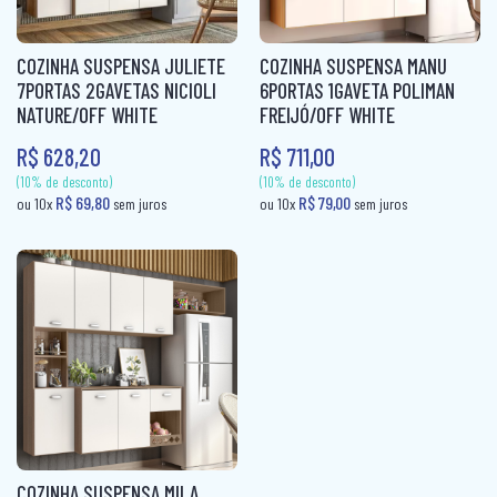
(10% de desconto)
CAMA BOX SOLTEIRO
PANELEIRO
R$ 69,80
ou 10x
sem jur
COZINHA SUSPENSA JULIETE
COZINHA SUSPENSA MANU
(10% de desconto)
CAMA CASAL
PANELEIRO AÇO
7PORTAS 2GAVETAS NICIOLI
6PORTAS 1GAVETA POLIMAN
R$ 44,00
ou 10x
sem juros
NATURE/OFF WHITE
FREIJÓ/OFF WHITE
CAMA INFANTIL
PRATO GIRATÓRIO
R$ 628,20
R$ 711,00
CAMA QUEEN
TORRE QUENTE
CAMA SOLTEIRO
COLCHÃO BABY
COLCHÃO CASAL
COLCHÃO CASAL MOLAS
COLCHÃO INFANTIL
COLCHÃO KING MOLAS
COLCHÂO QUEEN
COZINHA SUSPENSA MILA