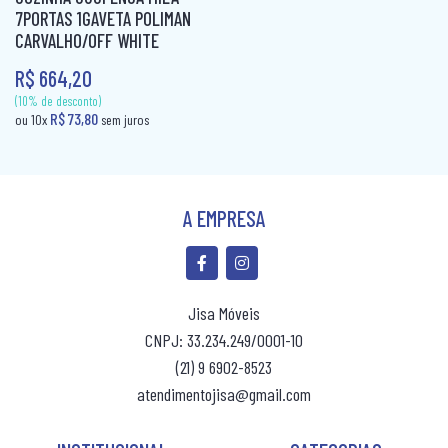
7PORTAS 1GAVETA POLIMAN
COLCHÃO QUEEN MOLAS
CARVALHO/OFF WHITE
COLCHÃO SOLTEIRÃO
R$ 664,20
(10% de desconto)
(10% de desconto)
COLCHÃO SOLTEIRÃO MOLAS
R$ 69,80
R$ 79,00
ou 10x
sem juros
ou 10x
sem jur
COLCHÃO SOLTEIRO
COLCHÃO SOLTEIRO MOLAS
A EMPRESA
COLCHÃO VIUVA
CÔMODA
MESA DE CABECEIRA
Jisa Móveis
CNPJ: 33.234.249/0001-10
PAINEL BOX
(21) 9 6902-8523
ROUPEIRO CASAL
atendimentojisa@gmail.com
ROUPEIRO CASAL PORTA COMUM