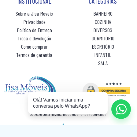
INSTITUCIONAL
CATEGORIAS
ROUPEIRO CASAL PORTA CORRER
Sobre a Jisa Móveis
BANHEIRO
ROUPEIRO INFANTIL
Privacidade
COZINHA
Política de Entrega
DIVERSOS
ROUPEIRO PORTA COMUM
Troca e devolução
DORMITÓRIO
(10% de desconto)
ROUPEIRO PORTA CORRER
R$ 73,80
ou 10x
sem juros
Como comprar
ESCRITÓRIO
ROUPEIRO SOLTEIRO
Termos de garantia
INFANTIL
SALA
ROUPEIRO SOLTEIRO PORTA COMUM
ROUPEIRO SOLTEIRO PORTA CORRER
Olá! Vamos iniciar uma
conversa pelo WhatsApp?
© 2026 Jisa Móveis. Todos os direitos reservados.