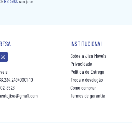
R$ 21,00
ou 10x
(10% de desconto)
R$ 31,00
ou 10x
sem juros
PRESA
INSTITUCIONAL
Sobre a Jisa Móveis
Privacidade
veis
Política de Entrega
33.234.249/0001-10
Troca e devolução
6902-8523
Como comprar
mentojisa@gmail.com
Termos de garantia
(
R$ 39,00
ou 10x
(10% de desconto)