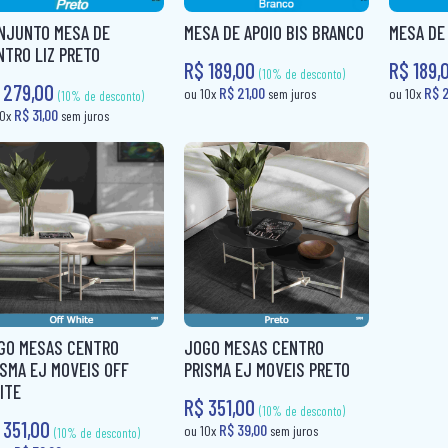
NJUNTO MESA DE
MESA DE APOIO BIS BRANCO
MESA DE
(10% de desconto)
(
NTRO LIZ PRETO
R$ 37,80
R$ 31,00
ou 10x
sem juros
ou 10x
s
R$ 189,00
R$ 189,
 279,00
GO MESAS CENTRO
JOGO MESAS CENTRO
ISMA EJ MOVEIS OFF
PRISMA EJ MOVEIS PRETO
ITE
R$ 351,00
 351,00
(