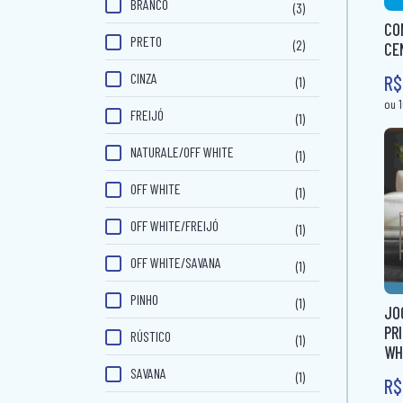
BRANCO
(3)
CO
PRETO
(2)
CE
CINZA
R$
(1)
FREIJÓ
(1)
NATURALE/OFF WHITE
(1)
OFF WHITE
(1)
OFF WHITE/FREIJÓ
(1)
OFF WHITE/SAVANA
(1)
PINHO
(1)
JO
PR
RÚSTICO
(1)
WH
SAVANA
(1)
R$