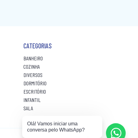
R$ 21,00
sem juros
ou 10x
sem juros
ou 10
CATEGORIAS
BANHEIRO
COZINHA
DIVERSOS
DORMITÓRIO
ESCRITÓRIO
INFANTIL
SALA
10% de desconto)
Olá! Vamos iniciar uma
conversa pelo WhatsApp?
sem juros