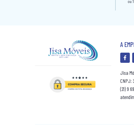
A EM
Jisa Mó
CNPJ: 
(21) 9 
atendi