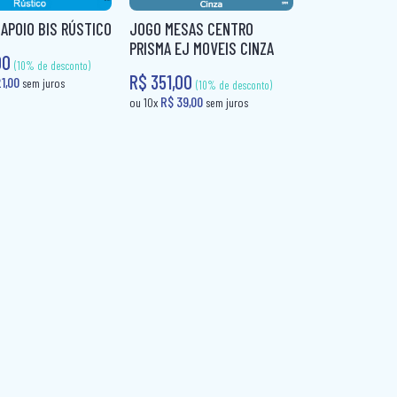
 APOIO BIS RÚSTICO
JOGO MESAS CENTRO
10% de desconto)
(10% de desconto)
PRISMA EJ MOVEIS CINZA
R$ 31,00
em juros
ou 10x
sem juros
00
ou 10
R$ 351,00
10% de desconto)
(10% de desconto)