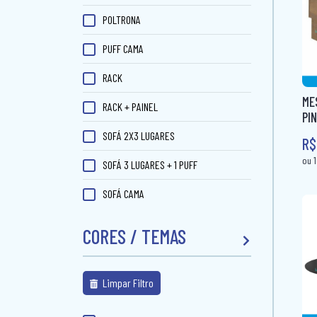
POLTRONA
PUFF CAMA
RACK
ME
RACK + PAINEL
PI
SOFÁ 2X3 LUGARES
R$
SOFÁ 3 LUGARES + 1 PUFF
SOFÁ CAMA
SOFÁ DE CANTO
CORES / TEMAS
SOFÁ RETRÁTIL
SOFANETE
Limpar Filtro