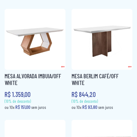
COLCHÃO QUEEN MOLAS
COLCHÃO SOLTEIRÃO
COLCHÃO SOLTEIRÃO MOLAS
COLCHÃO SOLTEIRO
COLCHÃO SOLTEIRO MOLAS
COLCHÃO VIUVA
MESA ALVORADA IMBUIA/OFF
MESA BERLIM CAFÉ/OFF
CÔMODA
WHITE
WHITE
R$ 1.359,00
R$ 844,20
MESA DE CABECEIRA
PAINEL BOX
ROUPEIRO CASAL
(10% de desconto)
(10% de desconto)
ROUPEIRO CASAL PORTA COMUM
R$ 151,00
R$ 151,00
ou 10x
sem juros
ou 10x
sem jur