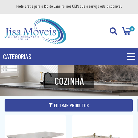
Frete Grátis
para o Rio de Janeiro, nos CEPs que o serviço está disponível.
0
CATEGORIAS
PROMOÇÕES
COZINHA
PRODUTOS
BANHEIRO
FILTRAR PRODUTOS
COZINHA
GABINETE
DIVERSOS
AÉREO
KIT GABINETE
DORMITÓRIO
BANDEJA DECORATIVA
BALCÃO