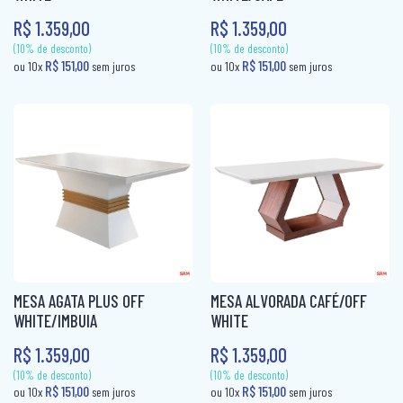
R$ 1.359,00
R$ 1.359,00
CAMA BOX SOLTEIRO
PANELEIRO
CAMA CASAL
PANELEIRO AÇO
CAMA INFANTIL
PRATO GIRATÓRIO
CAMA QUEEN
TORRE QUENTE
CAMA SOLTEIRO
COLCHÃO BABY
COLCHÃO CASAL
COLCHÃO CASAL MOLAS
MESA AGATA PLUS OFF
MESA ALVORADA CAFÉ/OFF
COLCHÃO INFANTIL
WHITE/IMBUIA
WHITE
R$ 1.359,00
R$ 1.359,00
COLCHÃO KING MOLAS
(10% de desconto)
(10% de desconto)
R$ 151,00
R$ 151,00
ou 10x
sem juros
ou 10x
sem jur
COLCHÂO QUEEN