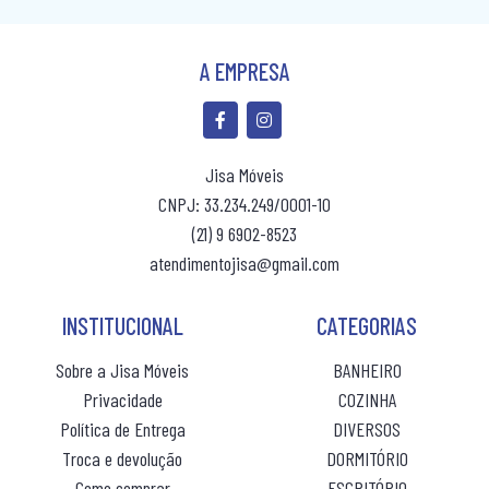
R$ 151,00
R$ 179,80
ou 10x
sem juros
ou 10x
sem ju
A EMPRESA
Jisa Móveis
CNPJ: 33.234.249/0001-10
(21) 9 6902-8523
atendimentojisa@gmail.com
INSTITUCIONAL
CATEGORIAS
Sobre a Jisa Móveis
BANHEIRO
Privacidade
COZINHA
Política de Entrega
DIVERSOS
Troca e devolução
DORMITÓRIO
(10% de desconto)
(10% de desconto)
Como comprar
ESCRITÓRIO