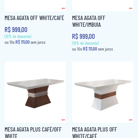
CABECEIRA BOX CASAL
FRUTEIRA
PUFF CAMA
CABECEIRA BOX SOLTEIRO
FRUTEIRA AÇO
MESA AGATA OFF WHITE/CAFÉ
MESA AGATA OFF
RACK
WHITE/IMBUIA
CABECEIRA CASAL
KIT CADEIRAS
R$ 999,00
R$ 999,00
RACK + PAINEL
CABECEIRA KING
KIT COZINHA
SOFÁ 2X3 LUGARES
CABECEIRA QUEEN
KIT COZINHA AÇO
SOFÁ 3 LUGARES + 1 PUFF
CABECEIRA SOLTEIRO
MESA
SOFÁ CAMA
CAMA AUXILIAR
MESA 4 CADEIRAS
SOFÁ DE CANTO
CAMA BAÙ SOLTEIRO
MESA 6 CADEIRAS
SOFÁ RETRÁTIL
CAMA BOX CASAL
MESA DE JANTAR 4 CADEIRAS
SOFANETE
CAMA BOX MOLAS CASAL
MESA DE JANTAR 6 CADEIRAS
(10% de desconto)
R$ 111,00
ou 10x
sem juros
(10% de desconto)
CAMA BOX MOLAS SOLTEIRO
MESA DOBRÁVEL
MESA AGATA PLUS CAFÉ/OFF
MESA AGATA PLUS OFF
R$ 111,00
ou 10x
sem jur
WHITE
WHITE/CAFÉ
CAMA BOX SOLTEIRÃO
MESA TUBULAR AÇO