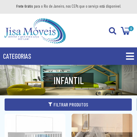
Frete Grátis
para o Rio de Janeiro, nos CEPs que o serviço está disponível.
0
CATEGORIAS
PROMOÇÕES
INFANTIL
PRODUTOS
BANHEIRO
FILTRAR PRODUTOS
COZINHA
GABINETE
DIVERSOS
AÉREO
KIT GABINETE
DORMITÓRIO
BANDEJA DECORATIVA
BALCÃO