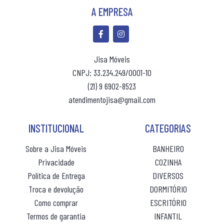
R$ 95,00
R$ 95,00
ou 10x
sem juros
ou 10x
sem jur
ROUPEIRO CASAL PORTA CORRER
A EMPRESA
ROUPEIRO INFANTIL
ROUPEIRO PORTA COMUM
Jisa Móveis
ROUPEIRO PORTA CORRER
CNPJ: 33.234.249/0001-10
(21) 9 6902-8523
ROUPEIRO SOLTEIRO
atendimentojisa@gmail.com
ROUPEIRO SOLTEIRO PORTA COMUM
INSTITUCIONAL
CATEGORIAS
ROUPEIRO SOLTEIRO PORTA CORRER
Sobre a Jisa Móveis
BANHEIRO
Privacidade
COZINHA
Política de Entrega
DIVERSOS
Troca e devolução
DORMITÓRIO
Como comprar
ESCRITÓRIO
Termos de garantia
INFANTIL
(10% de desconto)