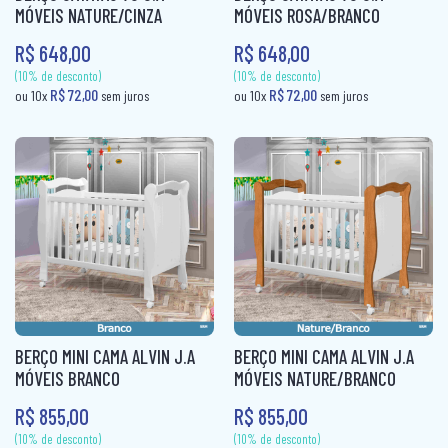
R$ 72,00
R$ 72,00
ou 10x
sem juros
ou 10x
sem jur
MÓVEIS NATURE/CINZA
MÓVEIS ROSA/BRANCO
CAMA BOX SOLTEIRO
PANELEIRO
R$ 648,00
R$ 648,00
CAMA CASAL
PANELEIRO AÇO
CAMA INFANTIL
PRATO GIRATÓRIO
CAMA QUEEN
TORRE QUENTE
CAMA SOLTEIRO
COLCHÃO BABY
COLCHÃO CASAL
COLCHÃO CASAL MOLAS
COLCHÃO INFANTIL
BERÇO MINI CAMA ALVIN J.A
BERÇO MINI CAMA ALVIN J.A
MÓVEIS BRANCO
MÓVEIS NATURE/BRANCO
COLCHÃO KING MOLAS
R$ 855,00
R$ 855,00
(10% de desconto)
(10% de desconto)
COLCHÂO QUEEN