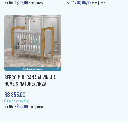
R$ 72,00
R$ 72,00
ou 10x
sem juros
ou 10x
sem jur
COLCHÃO QUEEN MOLAS
COLCHÃO SOLTEIRÃO
COLCHÃO SOLTEIRÃO MOLAS
COLCHÃO SOLTEIRO
COLCHÃO SOLTEIRO MOLAS
COLCHÃO VIUVA
CÔMODA
BERÇO MINI CAMA ALVIN J.A
MÓVEIS NATURE/CINZA
MESA DE CABECEIRA
R$ 855,00
PAINEL BOX
ROUPEIRO CASAL
ROUPEIRO CASAL PORTA COMUM
(10% de desconto)
(10% de desconto)