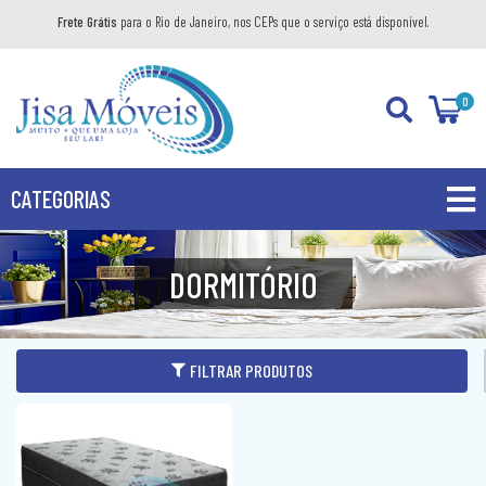
Frete Grátis
para o Rio de Janeiro, nos CEPs que o serviço está disponível.
0
CATEGORIAS
PROMOÇÕES
DORMITÓRIO
PRODUTOS
BANHEIRO
FILTRAR PRODUTOS
COZINHA
GABINETE
DIVERSOS
AÉREO
KIT GABINETE
DORMITÓRIO
BANDEJA DECORATIVA
BALCÃO