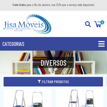
Frete Grátis
para o Rio de Janeiro, nos CEPs que o serviço está disponível.
0
CATEGORIAS
PROMOÇÕES
DIVERSOS
PRODUTOS
BANHEIRO
FILTRAR PRODUTOS
COZINHA
GABINETE
DIVERSOS
AÉREO
KIT GABINETE
DORMITÓRIO
BANDEJA DECORATIVA
BALCÃO