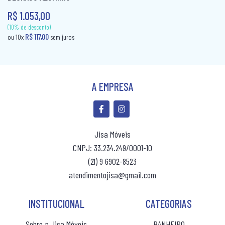
R$ 1.053,00
CAMA BOX SOLTEIRO
PANELEIRO
CAMA CASAL
PANELEIRO AÇO
CAMA INFANTIL
PRATO GIRATÓRIO
CAMA QUEEN
TORRE QUENTE
A EMPRESA
CAMA SOLTEIRO
COLCHÃO BABY
Jisa Móveis
COLCHÃO CASAL
CNPJ: 33.234.249/0001-10
COLCHÃO CASAL MOLAS
(21) 9 6902-8523
atendimentojisa@gmail.com
COLCHÃO INFANTIL
COLCHÃO KING MOLAS
INSTITUCIONAL
CATEGORIAS
(10% de desconto)
R$ 117,00
ou 10x
sem juros
COLCHÂO QUEEN
Sobre a Jisa Móveis
BANHEIRO