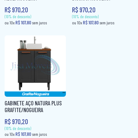
R$ 970,20
R$ 970,20
CAMA BOX SOLTEIRO
PANELEIRO
CAMA CASAL
PANELEIRO AÇO
CAMA INFANTIL
PRATO GIRATÓRIO
CAMA QUEEN
TORRE QUENTE
CAMA SOLTEIRO
COLCHÃO BABY
COLCHÃO CASAL
COLCHÃO CASAL MOLAS
GABINETE AÇO NATURA PLUS
COLCHÃO INFANTIL
GRAFITE/NOGUEIRA
R$ 970,20
COLCHÃO KING MOLAS
(10% de desconto)
(10% de desconto)
R$ 107,80
R$ 107,80
ou 10x
sem juros
ou 10x
sem ju
COLCHÂO QUEEN