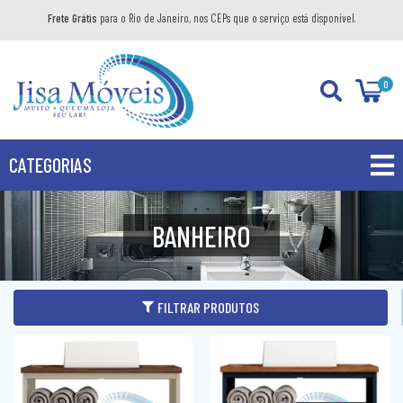
Frete Grátis
para o Rio de Janeiro, nos CEPs que o serviço está disponível.
0
CATEGORIAS
PROMOÇÕES
BANHEIRO
PRODUTOS
BANHEIRO
FILTRAR PRODUTOS
COZINHA
GABINETE
DIVERSOS
AÉREO
KIT GABINETE
DORMITÓRIO
BANDEJA DECORATIVA
BALCÃO