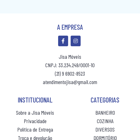
COLCHÃO QUEEN MOLAS
COLCHÃO SOLTEIRÃO
A EMPRESA
COLCHÃO SOLTEIRÃO MOLAS
COLCHÃO SOLTEIRO
Jisa Móveis
COLCHÃO SOLTEIRO MOLAS
CNPJ: 33.234.249/0001-10
COLCHÃO VIUVA
(21) 9 6902-8523
atendimentojisa@gmail.com
CÔMODA
MESA DE CABECEIRA
INSTITUCIONAL
CATEGORIAS
PAINEL BOX
Sobre a Jisa Móveis
BANHEIRO
ROUPEIRO CASAL
Privacidade
COZINHA
(10% de desconto)
Política de Entrega
DIVERSOS
ROUPEIRO CASAL PORTA COMUM
R$ 107,80
ou 10x
sem juros
Troca e devolução
DORMITÓRIO