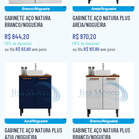
CABECEIRA BOX CASAL
FRUTEIRA
PUFF CAMA
CABECEIRA BOX SOLTEIRO
FRUTEIRA AÇO
GABINETE AÇO NATURA
GABINETE AÇO NATURA PLUS
RACK
BRANCO/NOGUEIRA
AREIA/NOGUEIRA
CABECEIRA CASAL
KIT CADEIRAS
R$ 844,20
R$ 970,20
RACK + PAINEL
CABECEIRA KING
KIT COZINHA
SOFÁ 2X3 LUGARES
CABECEIRA QUEEN
KIT COZINHA AÇO
SOFÁ 3 LUGARES + 1 PUFF
CABECEIRA SOLTEIRO
MESA
SOFÁ CAMA
CAMA AUXILIAR
MESA 4 CADEIRAS
SOFÁ DE CANTO
CAMA BAÙ SOLTEIRO
MESA 6 CADEIRAS
SOFÁ RETRÁTIL
CAMA BOX CASAL
MESA DE JANTAR 4 CADEIRAS
SOFANETE
CAMA BOX MOLAS CASAL
MESA DE JANTAR 6 CADEIRAS
(10% de desconto)
(10% de desconto)
CAMA BOX MOLAS SOLTEIRO
MESA DOBRÁVEL
GABINETE AÇO NATURA PLUS
GABINETE AÇO NATURA PLUS
R$ 93,80
R$ 107,80
ou 10x
sem juros
ou 10x
sem ju
AZUL/NOGUEIRA
BRANCO/NOGUEIRA
CAMA BOX SOLTEIRÃO
MESA TUBULAR AÇO