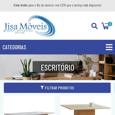
Frete Grátis
para o Rio de Janeiro, nos CEPs que o serviço está disponível.
0
CATEGORIAS
PROMOÇÕES
ESCRITÓRIO
PRODUTOS
BANHEIRO
FILTRAR PRODUTOS
COZINHA
GABINETE
DIVERSOS
AÉREO
KIT GABINETE
DORMITÓRIO
BANDEJA DECORATIVA
BALCÃO