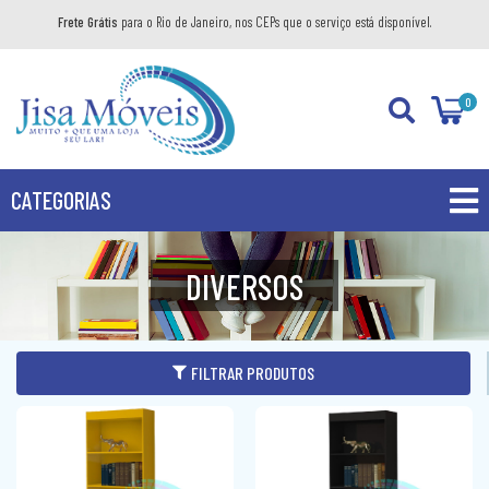
Frete Grátis
para o Rio de Janeiro, nos CEPs que o serviço está disponível.
0
CATEGORIAS
PROMOÇÕES
DIVERSOS
PRODUTOS
BANHEIRO
FILTRAR PRODUTOS
COZINHA
GABINETE
DIVERSOS
AÉREO
KIT GABINETE
DORMITÓRIO
BANDEJA DECORATIVA
BALCÃO