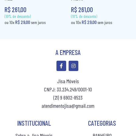
R$ 261,00
R$ 261,00
CAMA BOX SOLTEIRO
PANELEIRO
CAMA CASAL
PANELEIRO AÇO
CAMA INFANTIL
PRATO GIRATÓRIO
CAMA QUEEN
TORRE QUENTE
A EMPRESA
CAMA SOLTEIRO
COLCHÃO BABY
Jisa Móveis
COLCHÃO CASAL
CNPJ: 33.234.249/0001-10
COLCHÃO CASAL MOLAS
(21) 9 6902-8523
atendimentojisa@gmail.com
COLCHÃO INFANTIL
COLCHÃO KING MOLAS
INSTITUCIONAL
CATEGORIAS
(10% de desconto)
(10% de desconto)
R$ 29,00
R$ 29,00
ou 10x
sem juros
ou 10x
sem jur
COLCHÂO QUEEN
Sobre a Jisa Móveis
BANHEIRO