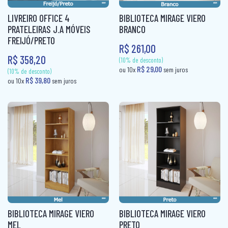
CABECEIRA BOX CASAL
FRUTEIRA
LIVREIRO OFFICE 4
BIBLIOTECA MIRAGE VIERO
PUFF CAMA
CABECEIRA BOX SOLTEIRO
FRUTEIRA AÇO
PRATELEIRAS J.A MÓVEIS
BRANCO
RACK
FREIJÓ/PRETO
CABECEIRA CASAL
KIT CADEIRAS
R$ 261,00
R$ 358,20
RACK + PAINEL
CABECEIRA KING
KIT COZINHA
SOFÁ 2X3 LUGARES
CABECEIRA QUEEN
KIT COZINHA AÇO
SOFÁ 3 LUGARES + 1 PUFF
CABECEIRA SOLTEIRO
MESA
SOFÁ CAMA
CAMA AUXILIAR
MESA 4 CADEIRAS
SOFÁ DE CANTO
CAMA BAÙ SOLTEIRO
MESA 6 CADEIRAS
SOFÁ RETRÁTIL
CAMA BOX CASAL
MESA DE JANTAR 4 CADEIRAS
SOFANETE
CAMA BOX MOLAS CASAL
MESA DE JANTAR 6 CADEIRAS
(10% de desconto)
R$ 29,00
ou 10x
sem jur
(10% de desconto)
CAMA BOX MOLAS SOLTEIRO
MESA DOBRÁVEL
BIBLIOTECA MIRAGE VIERO
BIBLIOTECA MIRAGE VIERO
R$ 39,80
ou 10x
sem juros
MEL
PRETO
CAMA BOX SOLTEIRÃO
MESA TUBULAR AÇO